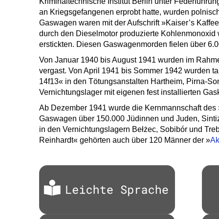
Kriminaltechnische Institut Berlin unter Federführ
an Kriegsgefangenen erprobt hatte, wurden polnisc
Gaswagen waren mit der Aufschrift »Kaiser’s Kaffee
durch den Dieselmotor produzierte Kohlenmonoxid w
erstickten. Diesen Gaswagenmorden fielen über 6.0
Von Januar 1940 bis August 1941 wurden im Rahme
vergast. Von April 1941 bis Sommer 1942 wurden t
14f13« in den Tötungsanstalten Hartheim, Pirna-So
Vernichtungslager mit eigenen fest installierten G
Ab Dezember 1941 wurde die Kernmannschaft des 
Gaswagen über 150.000 Jüdinnen und Juden, Sinti
in den Vernichtungslagern Bełżec, Sobibór und Tre
Reinhardt« gehörten auch über 120 Männer der »
Ak