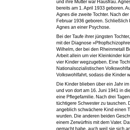
und ihre Mutter war Hausfrau. Agn
bereits am 1. April 1933 geboren. A
Agnes die zweite Tochter. Nach der
Februar 1936 geboren. Schließlich k
Agnes an einer Psychose.
Bei der Taufe ihrer jüngsten Tochte
mit der Diagnose »Pfropfschizophre
Wilhelm, der bei den Rheinmetall Bo
Arbeit allein um vier Kleinkinder k
vier Kinder wegzugeben. Eine Tocht
Nationalsozialistischen Volkswohlfa
Volkswohlfahrt, sodass die Kinder w
Die Kinder blieben über ein Jahr im
und von dort am 16. Juni 1941 in di
eine Pflegefamilie. Nach drei Tagen
tüchtigere Schwester zu tauschen. D
angeblich schwächere Kind einen T
wurden. Die anderen beiden Geschwis
einem Zerwürfnis mit dem Vater. Da
gemacht habe, auch weil sie sich an