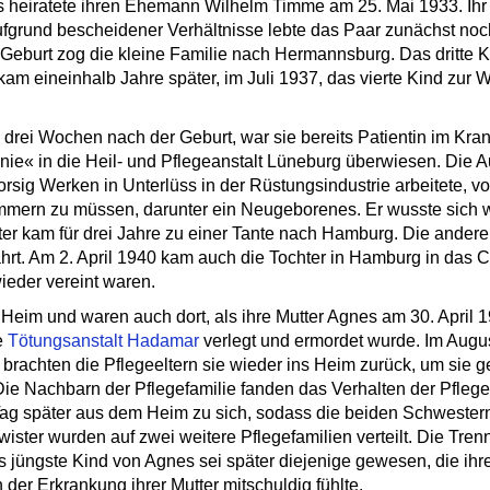
es heiratete ihren Ehemann Wilhelm Timme am 25. Mai 1933. Ih
ufgrund bescheidener Verhältnisse lebte das Paar zunächst noch
 Geburt zog die kleine Familie nach Hermannsburg. Das dritte 
am eineinhalb Jahre später, im Juli 1937, das vierte Kind zur We
r, drei Wochen nach der Geburt, war sie bereits Patientin im Kr
nie« in die Heil- und Pflegeanstalt Lüneburg überwiesen. Die 
rsig Werken in Unterlüss in der Rüstungsindustrie arbeitete, vor
ümmern zu müssen, darunter ein Neugeborenes. Er wusste sich wo
er kam für drei Jahre zu einer Tante nach Hamburg. Die andere
hrt. Am 2. April 1940 kam auch die Tochter in Hamburg in das C
ieder vereint waren.
 Heim und waren auch dort, als ihre Mutter Agnes am 30. April 
e
Tötungsanstalt Hadamar
verlegt und ermordet wurde. Im Augus
 brachten die Pflegeeltern sie wieder ins Heim zurück, um sie g
ie Nachbarn der Pflegefamilie fanden das Verhalten der Pflege
ag später aus dem Heim zu sich, sodass die beiden Schwestern
ter wurden auf zwei weitere Pflegefamilien verteilt. Die Trenn
s jüngste Kind von Agnes sei später diejenige gewesen, die ihr
 der Erkrankung ihrer Mutter mitschuldig fühlte.